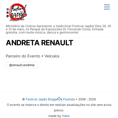
Skip
Men
to
content
Ministério da Cultura Apresenta: o tradicional Festival Japão! Dias 29, 30
e 31 de maio, no Parque de Exposições Dr. Fernando Costa. Entrada
gratuita, com muita música, dança e gastronomia!
ANDRETA RENAULT
Parceiro do Evento • Veículos
@renault.andreta
Back
©
Festival Japão Bragança Paulista
• 2008 - 2026
To
O evento se reserva o direito em realizar atualizações no site sem aviso
Top
prévio.
made by
Hako