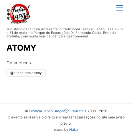
Skip
Men
to
content
Ministério da Cultura Apresenta: o tradicional Festival Japão! Dias 29, 30
e 31 de maio, no Parque de Exposições Dr. Fernando Costa. Entrada
gratuita, com muita música, dança e gastronomia!
ATOMY
Cosméticos
@alicehitomiatomy
Back
©
Festival Japão Bragança Paulista
• 2008 - 2026
To
O evento se reserva o direito em realizar atualizações no site sem aviso
Top
prévio.
made by
Hako