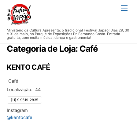
Skip
Men
to
content
Ministério da Cultura Apresenta: o tradicional Festival Japão! Dias 29, 30
e 31 de maio, no Parque de Exposições Dr. Fernando Costa. Entrada
gratuita, com muita música, dança e gastronomia!
Categoria de Loja:
Café
KENTO CAFÉ
Café
Localização:
44
(11) 9 9519-2835
Instagram
@kentocafe