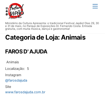
Skip
Men
to
content
Ministério da Cultura Apresenta: o tradicional Festival Japão! Dias 29, 30
e 31 de maio, no Parque de Exposições Dr. Fernando Costa. Entrada
gratuita, com muita música, dança e gastronomia!
Categoria de Loja:
Animais
FAROS D' AJUDA
Animais
Localização:
5
Instagram
@farosdajuda
Site
www.farosdajuda.com.br